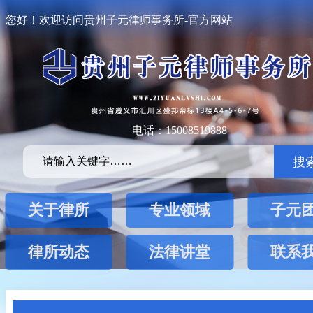
您好！欢迎访问贵州子元律师事务所-官方网站
电话：15008519888
搜
关于律所
专业领域
子元
律所动态
法律讲堂
联系