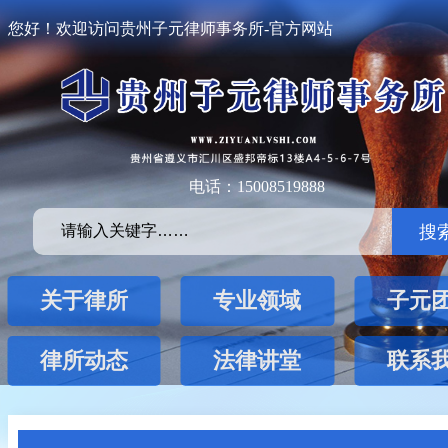
您好！欢迎访问贵州子元律师事务所-官方网站
电话：15008519888
搜
关于律所
专业领域
子元
律所动态
法律讲堂
联系