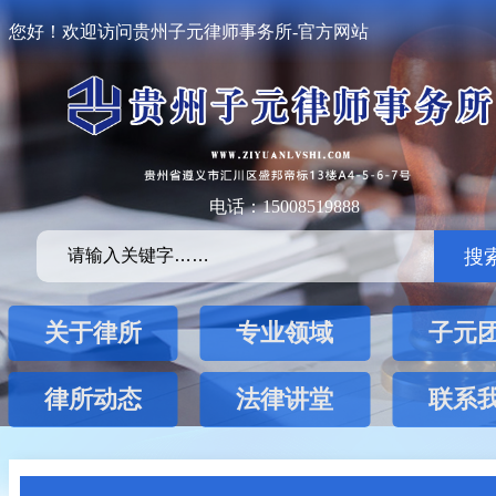
您好！欢迎访问贵州子元律师事务所-官方网站
电话：15008519888
搜
关于律所
专业领域
子元
律所动态
法律讲堂
联系